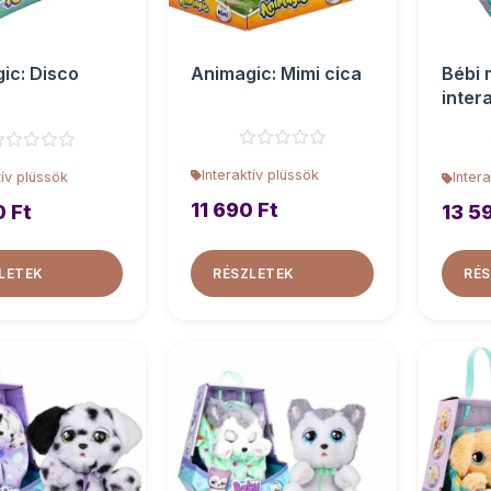
ic: Disco
Animagic: Mimi cica
Bébi
inter
Cica
Interaktív plüssök
tív plüssök
Inter
11 690 Ft
0 Ft
13 5
LETEK
RÉSZLETEK
RÉS