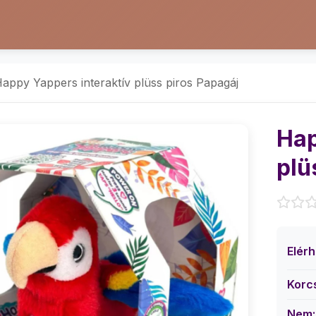
appy Yappers interaktív plüss piros Papagáj
Hap
plü
Elér
Korc
Nem: