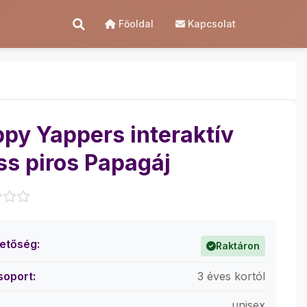
Főoldal
Kapcsolat
py Yappers interaktív
ss piros Papagáj
hetőség:
Raktáron
soport:
3 éves kortól
unisex