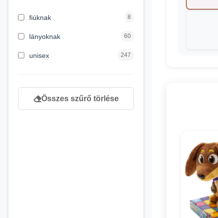
6 éves kortól
20
fiúknak
8
6 hónapos kortól
3
lányoknak
60
newborn
48
unisex
247
Összes szűrő törlése