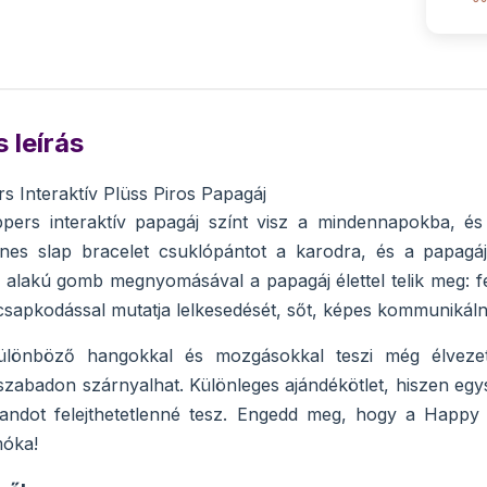
 leírás
 Interaktív Plüss Piros Papagáj
ers interaktív papagáj színt visz a mindennapokba, és 
ínes slap bracelet csuklópántot a karodra, és a papagáj
ív alakú gomb megnyomásával a papagáj élettel telik meg: 
sapkodással mutatja lelkesedését, sőt, képes kommunikáln
lönböző hangokkal és mozgásokkal teszi még élvezete
szabadon szárnyalhat. Különleges ajándékötlet, hiszen egys
landot felejthetetlenné tesz. Engedd meg, hogy a Happy
móka!