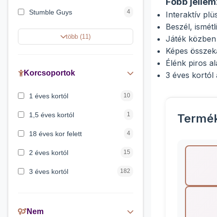
Főbb jellem
Stumble Guys
4
Interaktív plü
Beszél, ismét
Dóra a felfedező
4
több (11)
Játék közben 
Unikornis Akadémia
4
Képes összek
Élénk piros a
One Piece
4
Korcsoportok
3 éves kortól 
Gabi babaháza
2
1 éves kortól
10
Pókember
2
1,5 éves kortól
1
Termé
18 éves kor felett
4
2 éves kortól
15
3 éves kortól
182
4 éves kortól
11
5 évess kortól
21
Nem