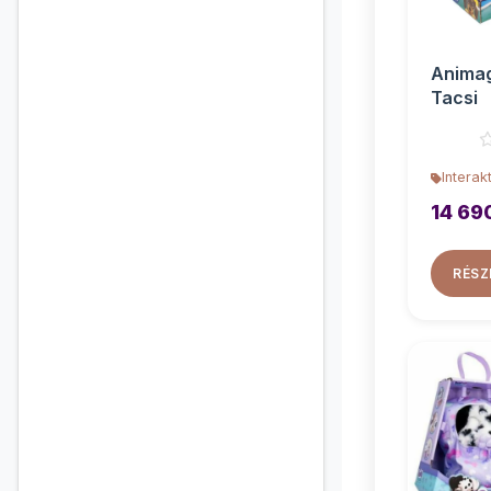
Animag
Tacsi
Interak
14 69
RÉSZ