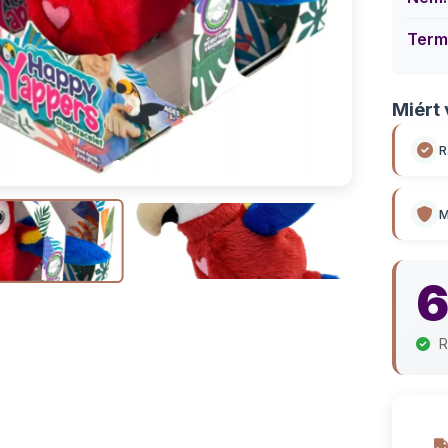
Term
Miért 
R
M
6
R