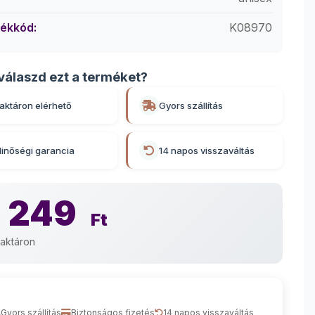
ékkód:
K08970
válaszd ezt a terméket?
aktáron elérhető
Gyors szállítás
inőségi garancia
14 napos visszaváltás
 249
Ft
aktáron
Gyors szállítás
Biztonságos fizetés
14 napos visszaváltás