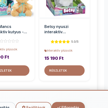
 Mancs
Betsy nyuszi
aktív kutyus -
interaktív
ador
plüssfigura 27cm
5.0/5
aktív plüssök
Interaktív plüssök
90 Ft
15 190 Ft
ZLETEK
RÉSZLETEK
tív plüssök
asítás
Beállítások
Elfogadás