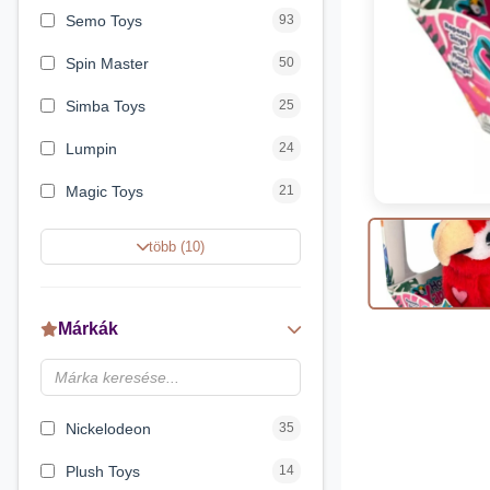
Semo Toys
93
Spin Master
50
Simba Toys
25
Lumpin
24
Magic Toys
21
MGA Entertainment
21
több (10)
Moose Enterprise
15
Zuru
14
Márkák
Clementoni
11
Luna
11
Nickelodeon
35
Plush Toys
14