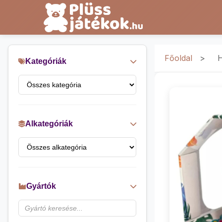
Főoldal
>
H
Kategóriák
Alkategóriák
Gyártók