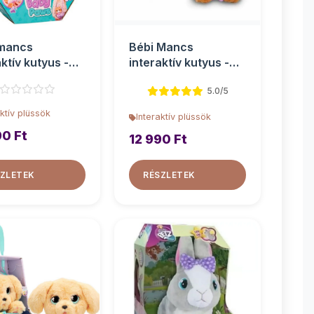
 mancs
Bébi Mancs
aktív kutyus -
interaktív kutyus -
Cocker Spániel
5.0/5
aktív plüssök
Interaktív plüssök
90 Ft
12 990 Ft
ZLETEK
RÉSZLETEK