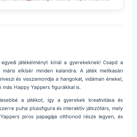
egyedi játékélményt kínál a gyerekeknek! Csapd a
 máris elkísér minden kalandra. A játék mellkasán
felveszi és visszamondja a hangokat, vidáman énekel,
i más Happy Yappers figurákkal is.
sebbé a játékot, így a gyerekek kreativitása és
zerre puha plüssfigura és interaktív játszótárs, mely
 Yappers piros papagája otthonod része legyen, és