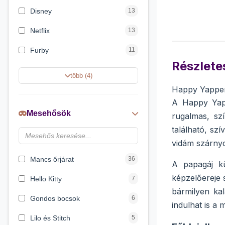
Disney
13
Netflix
13
Furby
11
Részletes
Little Live Pets
5
több (4)
Happy Yappers
Shimmeez Simiflitter
5
A Happy Yapp
Nicotoy
3
Mesehősök
rugalmas, sz
Barbie
2
található, sz
vidám szárnyc
DreamWorks
2
Mancs őrjárat
36
A papagáj kü
képzelőereje 
Hello Kitty
7
bármilyen ka
Gondos bocsok
6
indulhat is a 
Lilo és Stitch
5