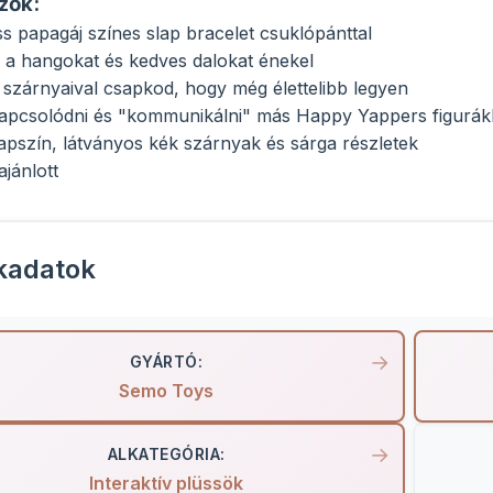
zők:
ss papagáj színes slap bracelet csuklópánttal
li a hangokat és kedves dalokat énekel
szárnyaival csapkod, hogy még élettelibb legyen
apcsolódni és "kommunikálni" más Happy Yappers figurák
lapszín, látványos kék szárnyak és sárga részletek
ajánlott
kadatok
GYÁRTÓ:
Semo Toys
ALKATEGÓRIA:
Interaktív plüssök