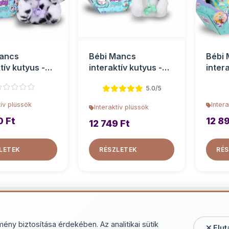
Mancs
Bébi Mancs
Bébi
tív kutyus -
interaktív kutyus -
inter
ta
Husky
Labr
5.0/5
tív plüssök
Inter
Interaktív plüssök
0 Ft
12 8
12 749 Ft
LETEK
RÉSZLETEK
RÉS
További termékek - Interak
mény biztosítása érdekében. Az analitikai sütik
Elut