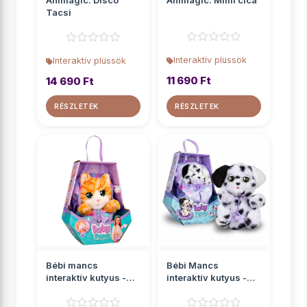
Animagic: Disco
Animagic: Mimi cica
Tacsi
Interaktív plüssök
Interaktív plüssök
11 690 Ft
14 690 Ft
RÉSZLETEK
RÉSZLETEK
Bébi mancs
Bébi Mancs
interaktív kutyus -
interaktív kutyus -
Cica
Dalmata