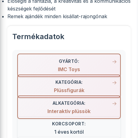
Elősegíti a fantázia, a kreativitás és a kommunikációs
készségek fejlődését
Remek ajándék minden kisállat-rajongónak
Termékadatok
GYÁRTÓ:
IMC Toys
KATEGÓRIA:
Plüssfigurák
ALKATEGÓRIA:
Interaktív plüssök
KORCSOPORT:
1 éves kortól