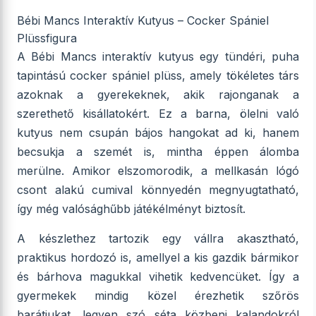
Bébi Mancs Interaktív Kutyus – Cocker Spániel
Plüssfigura
A Bébi Mancs interaktív kutyus egy tündéri, puha
tapintású cocker spániel plüss, amely tökéletes társ
azoknak a gyerekeknek, akik rajonganak a
szerethető kisállatokért. Ez a barna, ölelni való
kutyus nem csupán bájos hangokat ad ki, hanem
becsukja a szemét is, mintha éppen álomba
merülne. Amikor elszomorodik, a mellkasán lógó
csont alakú cumival könnyedén megnyugtatható,
így még valósághűbb játékélményt biztosít.
A készlethez tartozik egy vállra akasztható,
praktikus hordozó is, amellyel a kis gazdik bármikor
és bárhova magukkal vihetik kedvencüket. Így a
gyermekek mindig közel érezhetik szőrös
barátjukat, legyen szó séta közbeni kalandokról