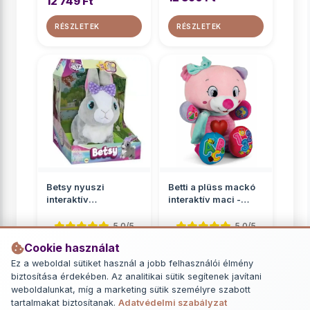
12 749 Ft
RÉSZLETEK
RÉSZLETEK
Betsy nyuszi
Betti a plüss mackó
interaktív
interaktív maci -
plüssfigura 27cm
Clementoni
5.0/5
5.0/5
Cookie használat
Interaktív plüssök
Interaktív plüssök
Ez a weboldal sütiket használ a jobb felhasználói élmény
15 190 Ft
9 990 Ft
biztosítása érdekében. Az analitikai sütik segítenek javítani
weboldalunkat, míg a marketing sütik személyre szabott
RÉSZLETEK
RÉSZLETEK
tartalmakat biztosítanak.
Adatvédelmi szabályzat