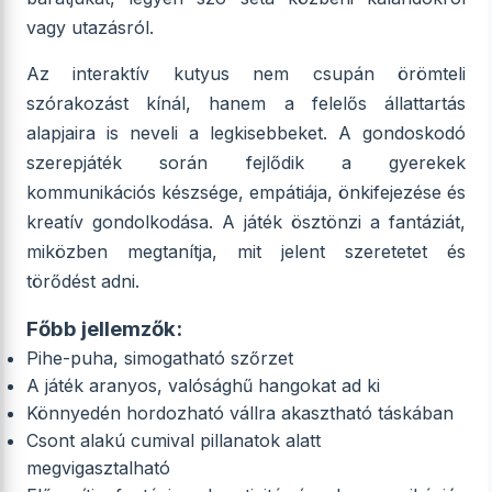
vagy utazásról.
Az interaktív kutyus nem csupán örömteli
szórakozást kínál, hanem a felelős állattartás
alapjaira is neveli a legkisebbeket. A gondoskodó
szerepjáték során fejlődik a gyerekek
kommunikációs készsége, empátiája, önkifejezése és
kreatív gondolkodása. A játék ösztönzi a fantáziát,
miközben megtanítja, mit jelent szeretetet és
törődést adni.
Főbb jellemzők:
Pihe-puha, simogatható szőrzet
A játék aranyos, valósághű hangokat ad ki
Könnyedén hordozható vállra akasztható táskában
Csont alakú cumival pillanatok alatt
megvigasztalható