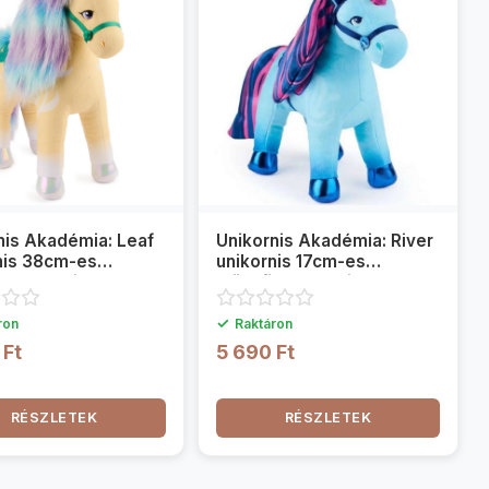
nis Akadémia: Leaf
Unikornis Akadémia: River
nis 38cm-es
unikornis 17cm-es
igura - Spin Master
plüssfigura - Spin Master
✓
ron
Raktáron
 Ft
5 690 Ft
RÉSZLETEK
RÉSZLETEK