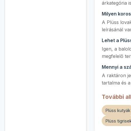
árkategória i
Milyen koros
A Plüss lovak
leírásánál va
Lehet a Plüs
Igen, a balol
megfelelő te
Mennyi a szál
A raktáron je
tartalma és a
További al
Plüss kutyák
Plüss tigrise