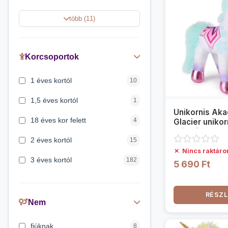
Stumble Guys
4
több (11)
Dóra a felfedező
4
Unikornis Akadémia
4
Korcsoportok
Harry Potter
2
1 éves kortól
10
Így neveld a Sárkányodat
2
1,5 éves kortól
1
Unikornis Aka
18 éves kor felett
4
Glacier uniko
plüssfigura - 
2 éves kortól
15
✗
Nincs raktáro
3 éves kortól
182
5 690 Ft
4 éves kortól
11
RÉSZL
5 évess kortól
21
Nem
6 éves kortól
20
fiúknak
8