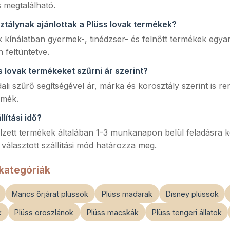
s megtalálható.
ztálynak ajánlottak a Plüss lovak termékek?
 kínálatban gyermek-, tinédzser- és felnőtt termékek egyar
n feltüntetve.
s lovak termékeket szűrni ár szerint?
dali szűrő segítségével ár, márka és korosztály szerint is re
rmék.
lítási idő?
lzett termékek általában 1-3 munkanapon belül feladásra ke
 választott szállítási mód határozza meg.
kategóriák
Mancs őrjárat plüssök
Plüss madarak
Disney plüssök
k
Plüss oroszlánok
Plüss macskák
Plüss tengeri állatok