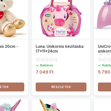
nis 20cm -
Luna: Unikornis kézitáska
UniCro
17x11x24cm
unikorn
többfé
✓
✓
Raktáron
Raktá
7 049 Ft
5 790
ETEK
RÉSZLETEK