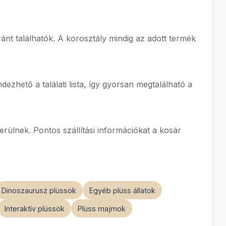
ánt találhatók. A korosztály mindig az adott termék
ndezhető a találati lista, így gyorsan megtalálható a
rülnek. Pontos szállítási információkat a kosár
Dinoszaurusz plüssök
Egyéb plüss állatok
Interaktív plüssök
Plüss majmok