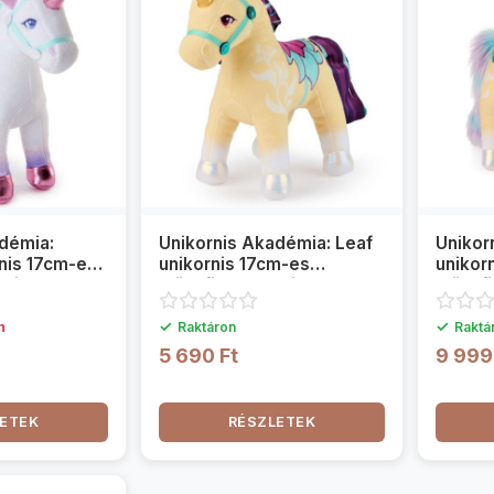
démia:
Unikornis Akadémia: Leaf
Unikor
rnis 17cm-es
unikornis 17cm-es
unikor
Spin Master
plüssfigura - Spin Master
plüssf
✓
✓
n
Raktáron
Raktá
5 690 Ft
9 999
ETEK
RÉSZLETEK