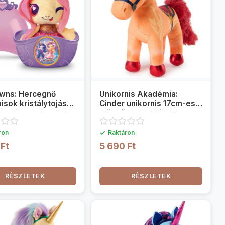
wns: Hercegnő
Unikornis Akadémia:
isok kristálytojás
Cinder unikornis 17cm-es
le változatban 1db
plüssfigura - Spin Master
✓
ron
Raktáron
 Ft
5 690 Ft
RÉSZLETEK
RÉSZLETEK