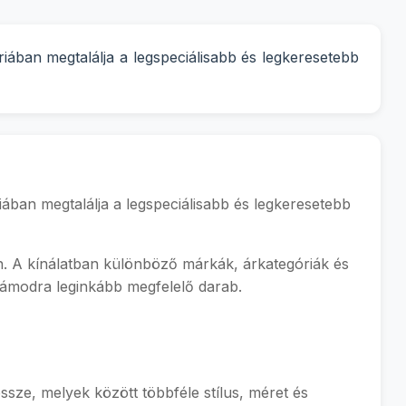
riában megtalálja a legspeciálisabb és legkeresetebb
iában megtalálja a legspeciálisabb és legkeresetebb
tán. A kínálatban különböző márkák, árkategóriák és
számodra leginkább megfelelő darab.
ssze, melyek között többféle stílus, méret és