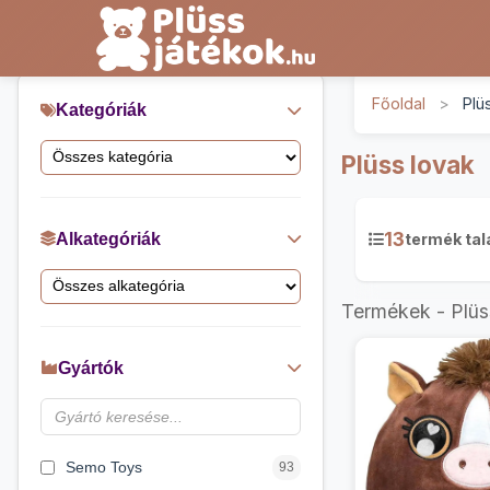
Főoldal
>
Plü
Kategóriák
Plüss lovak
13
Alkategóriák
termék tal
Termékek - Plüs
Gyártók
Semo Toys
93