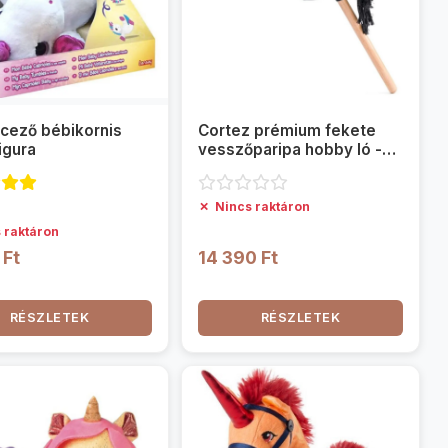
cező bébikornis
Cortez prémium fekete
igura
vesszőparipa hobby ló -
Woodyland
✗
Nincs raktáron
 raktáron
 Ft
14 390 Ft
RÉSZLETEK
RÉSZLETEK