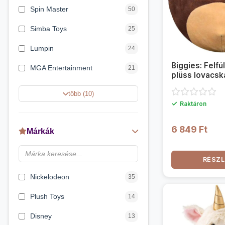
Spin Master
50
Simba Toys
25
Lumpin
24
Biggies: Felf
MGA Entertainment
21
plüss lovacsk
Magic Toys
21
több (10)
✓
Raktáron
Moose Enterprise
15
Zuru
14
6 849 Ft
Márkák
Hasbro
11
RÉSZL
Clementoni
11
Nickelodeon
35
Plush Toys
14
Disney
13