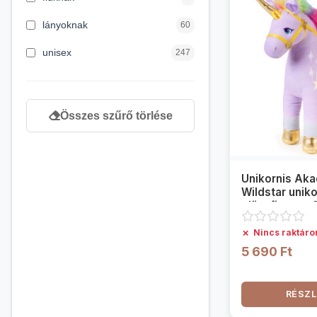
6 hónapos kortól
3
lányoknak
60
newborn
48
unisex
247
Összes szűrő törlése
Unikornis Aka
Wildstar unik
plüssfigura - 
✗
Nincs raktáro
5 690 Ft
RÉSZL