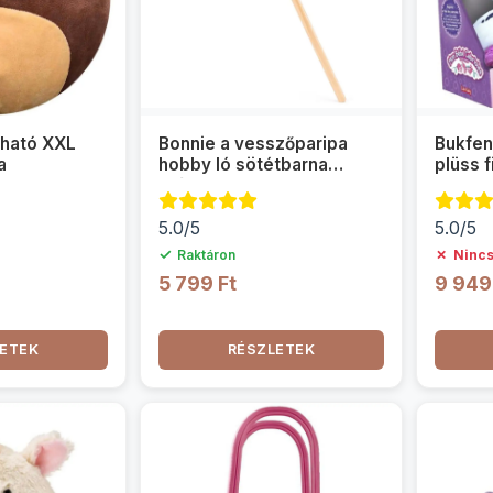
úlható XXL
Bonnie a vesszőparipa
Bukfen
a
hobby ló sötétbarna
plüss f
színben - Woodyland
5.0/5
5.0/5
✓
✗
Raktáron
Nincs
5 799 Ft
9 949
ETEK
RÉSZLETEK