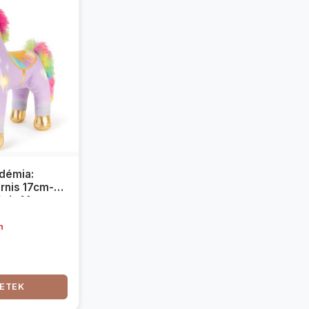
démia:
ornis 17cm-es
Spin Master
n
ETEK