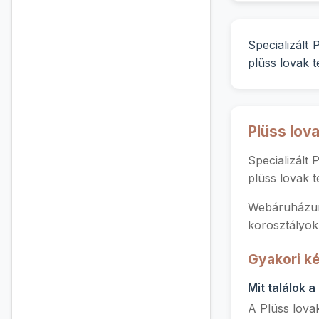
Specializált
plüss lovak 
Plüss lov
Specializált 
plüss lovak 
Webáruházun
korosztályok
Gyakori ké
Mit találok a
A Plüss lovak