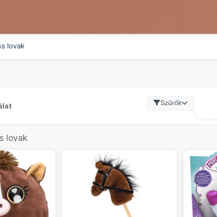
ss lovak
Szűrők
álat
s lovak