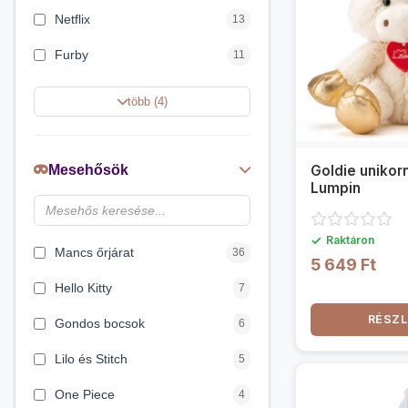
Netflix
13
Furby
11
Shimmeez Simiflitter
5
több (4)
Little Live Pets
5
Nicotoy
3
Mesehősök
Goldie unikor
Lumpin
Barbie
2
DreamWorks
2
✓
Raktáron
Mancs őrjárat
36
5 649 Ft
Hello Kitty
7
RÉSZL
Gondos bocsok
6
Lilo és Stitch
5
One Piece
4