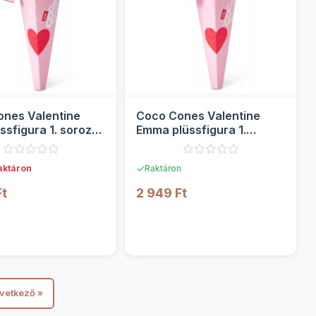
nes Valentine
Coco Cones Valentine
ssfigura 1. sorozat
Emma plüssfigura 1.
sorozat - Zuru
✓
aktáron
Raktáron
Ft
2 949 Ft
RÉSZLETEK
RÉSZLETEK
vetkező »