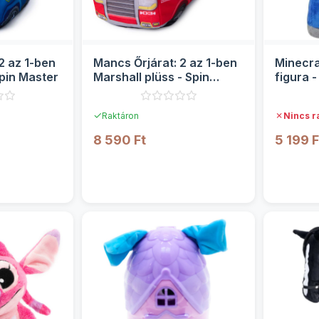
2 az 1-ben
Mancs Őrjárat: 2 az 1-ben
Minecra
pin Master
Marshall plüss - Spin
figura -
Master
✓
✗
Raktáron
Nincs r
8 590 Ft
5 199 F
TEK
RÉSZLETEK