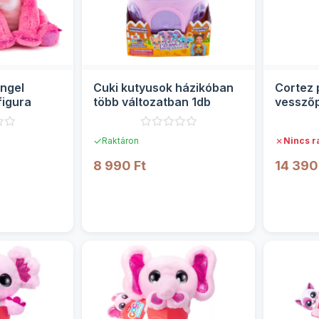
Angel
Cuki kutyusok házikóban
Cortez 
figura
több változatban 1db
vesszőp
Woodyl
✓
✗
Raktáron
Nincs r
8 990 Ft
14 390
TEK
RÉSZLETEK