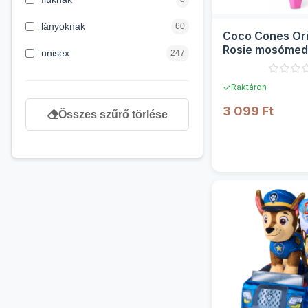
6 hónapos kortól
3
lányoknak
60
Coco Cones Ori
newborn
48
Rosie mosómed
unisex
247
plüssfigura 1. s
Zuru
✓
Raktáron
3 099 Ft
Összes szűrő törlése
RÉSZLE