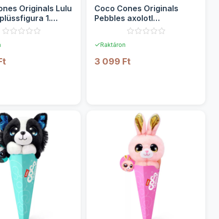
nes Originals Lulu
Coco Cones Originals
plüssfigura 1.
Pebbles axolotl
 - Zuru
plüssfigura 1. sorozat -
Zuru
✓
n
Raktáron
Ft
3 099 Ft
RÉSZLETEK
RÉSZLETEK