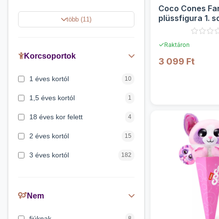
Coco Cones Fa
Stumble Guys
4
plüssfigura 1. s
több (11)
Zuru
Dóra a felfedező
4
✓
Raktáron
Unikornis Akadémia
4
Korcsoportok
3 099 Ft
Harry Potter
2
1 éves kortól
10
RÉSZLE
Így neveld a Sárkányodat
2
1,5 éves kortól
1
18 éves kor felett
4
2 éves kortól
15
3 éves kortól
182
4 éves kortól
11
5 évess kortól
21
Nem
6 éves kortól
20
fiúknak
8