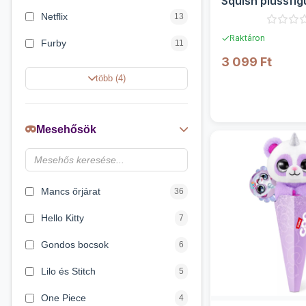
Squish plüssfigu
sorozat - Zuru
Netflix
13
✓
Raktáron
Furby
11
3 099 Ft
Shimmeez Simiflitter
5
több (4)
RÉSZLE
Little Live Pets
5
Nicotoy
3
Mesehősök
Barbie
2
DreamWorks
2
Mancs őrjárat
36
Hello Kitty
7
Gondos bocsok
6
Lilo és Stitch
5
One Piece
4