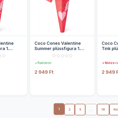
entine
Coco Cones Valentine
Coco Co
ra 1.
Summer plüssfigura 1.
Tink plü
sorozat - Zuru
- Zuru
✓
✗
Raktáron
Nincs r
2 949 Ft
2 949 
TEK
RÉSZLETEK
1
2
3
...
18
Kö