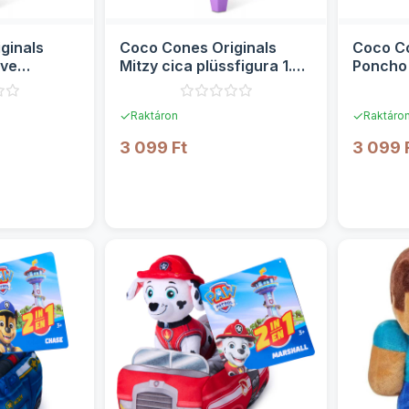
ginals
Coco Cones Originals
Coco Co
ve
Mitzy cica plüssfigura 1.
Poncho 
orozat -
sorozat - Zuru
1. soroz
✓
✓
Raktáron
Raktáro
3 099 Ft
3 099 
TEK
RÉSZLETEK