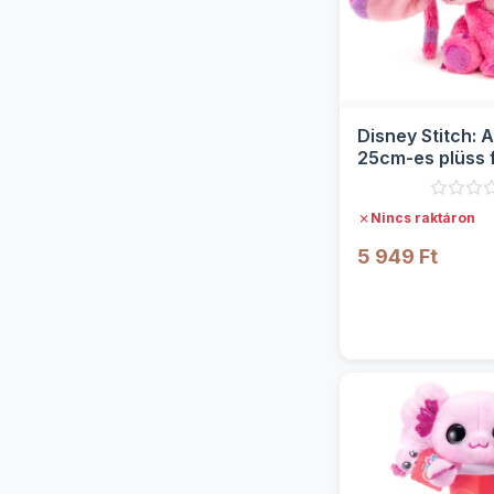
Disney Stitch: 
25cm-es plüss 
✗
Nincs raktáron
5 949 Ft
RÉSZLE