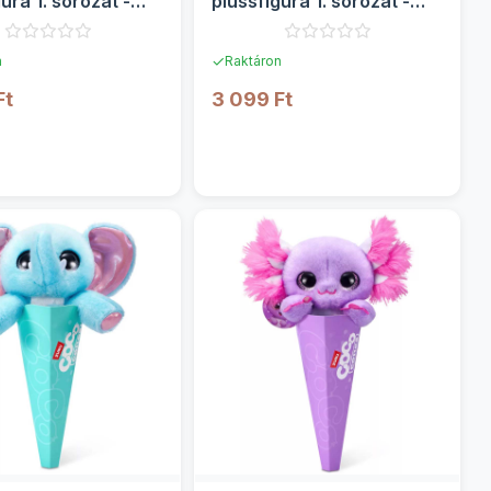
ura 1. sorozat -
plüssfigura 1. sorozat -
Zuru
✓
n
Raktáron
Ft
3 099 Ft
RÉSZLETEK
RÉSZLETEK