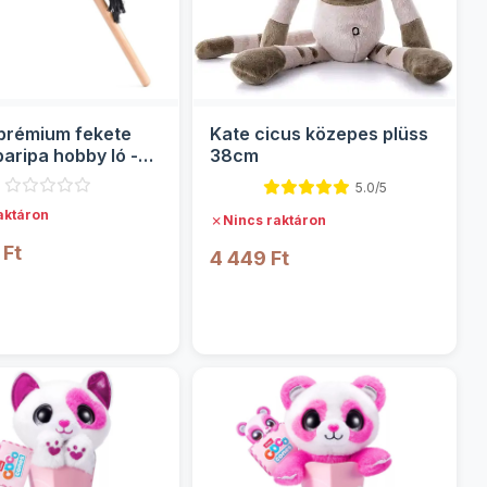
prémium fekete
Kate cicus közepes plüss
aripa hobby ló -
38cm
and
5.0/5
aktáron
✗
Nincs raktáron
 Ft
4 449 Ft
RÉSZLETEK
RÉSZLETEK