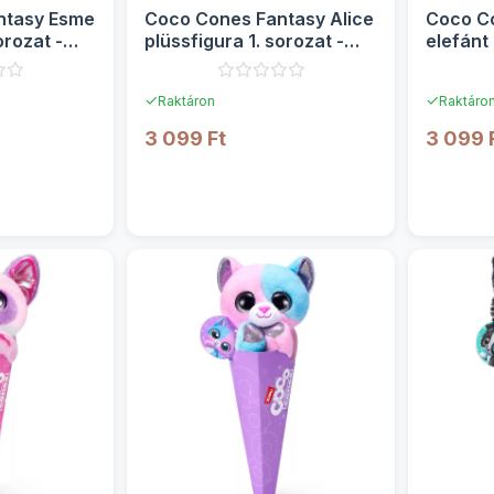
ntasy Esme
Coco Cones Fantasy Alice
Coco Co
orozat -
plüssfigura 1. sorozat -
elefánt 
Zuru
sorozat
✓
✓
Raktáron
Raktáro
3 099 Ft
3 099 
TEK
RÉSZLETEK