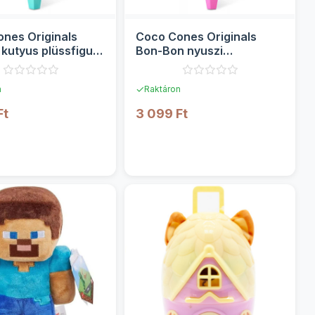
nes Originals
Coco Cones Originals
kutyus plüssfigura
Bon-Bon nyuszi
at - Zuru
plüssfigura 1. sorozat -
Zuru
✓
n
Raktáron
Ft
3 099 Ft
RÉSZLETEK
RÉSZLETEK