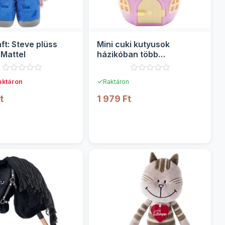
ft: Steve plüss
Mini cuki kutyusok
 Mattel
házikóban több
változatban
✓
aktáron
Raktáron
t
1 979 Ft
RÉSZLETEK
RÉSZLETEK