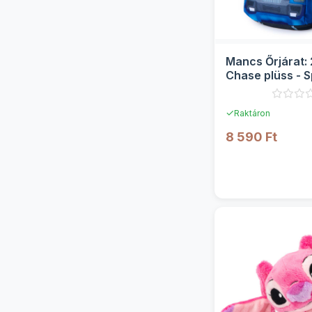
Mancs Őrjárat: 
Chase plüss - S
✓
Raktáron
8 590 Ft
RÉSZLE