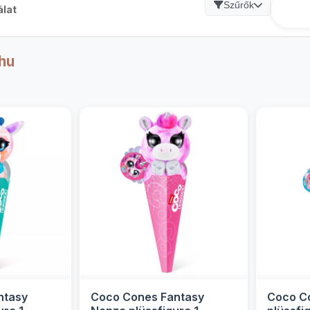
Szűrők
álat
hu
ntasy
Coco Cones Fantasy
Coco Co