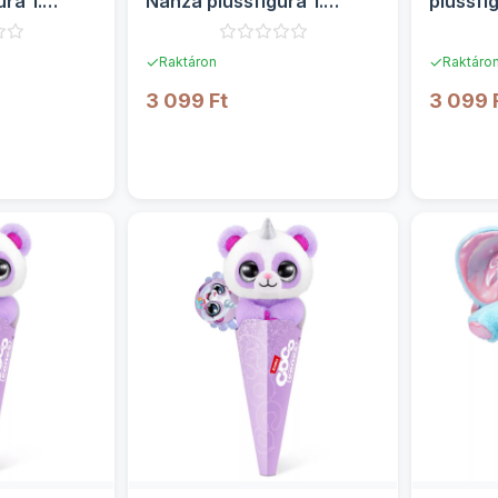
ra 1.
Nanza plüssfigura 1.
plüssfig
sorozat - Zuru
Zuru
✓
✓
Raktáron
Raktáro
3 099 Ft
3 099 
TEK
RÉSZLETEK