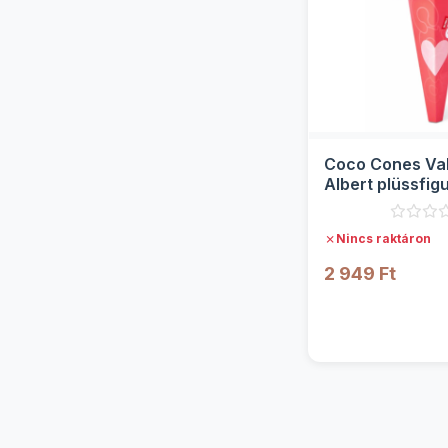
Coco Cones Val
Albert plüssfigu
sorozat - Zuru
✗
Nincs raktáron
2 949 Ft
RÉSZLE